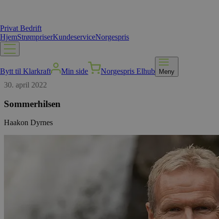
Privat
Bedrift
Hjem
Strømpriser
Kundeservice
Norgespris
Bytt til Klarkraft
Min side
Norgespris Elhub
Meny
30. april 2022
Sommerhilsen
Haakon Dyrnes