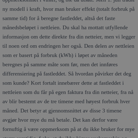
ny modell i kraft, hvor man bruker effekt (totalt forbruk på
samme tid) for å beregne fastleddet, altså det faste
månedsbeløpet i nettleien. Du skal ha mottatt utfyllende
informasjon om dette direkte fra din netteier, men vi legger
til noen ord om endringen her også. Den delen av nettleien
som er basert på forbruk (kWh) i løpet av måneden
beregnes på samme måte som før, men det innføres
differensiering på fastleddet. Så hvordan påvirker det deg
som kunde? Kort fortalt innebærer dette at fastleddet i
nettleien som du får på egen faktura fra din netteier, fra nå
av blir bestemt av de tre timene med høyest forbruk hver
måned. Det betyr at gjennomsnittet av disse 3 timene
avgjør hvor mye du må betale. Det kan derfor være
fornuftig å være oppmerksom på at du ikke bruker for mye