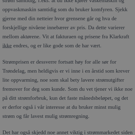
strøm samtidig, f.eks. at du ikke kjører vaskemaskin og
oppvaskmaskin samtidig som du bruker komfyren. Sjekk
gjerne med din netteier hvor grensene går og hva de
forskjellige nivåene innebærer av pris. Da dette varierer
mellom aktørene. Vit at fakturaen og prisene fra Klarkraft
ikke
endres, og er like gode som de har vært.
Strømprisen er dessverre fortsatt høy for alle sør for
Trøndelag, men heldigvis er vi inne i en årstid som krever
lite oppvarming, noe som skal bety lavere strømutgifter
fremover for deg som kunde. Som du vet tjener vi ikke noe
på ditt strømforbruk, kun det faste månedsbeløpet, og det
er derfor også i vår interesse at du bruker minst mulig
strøm og får lavest mulig strømregning.
Det har også skjedd noe annet viktig i strømmarkedet siden